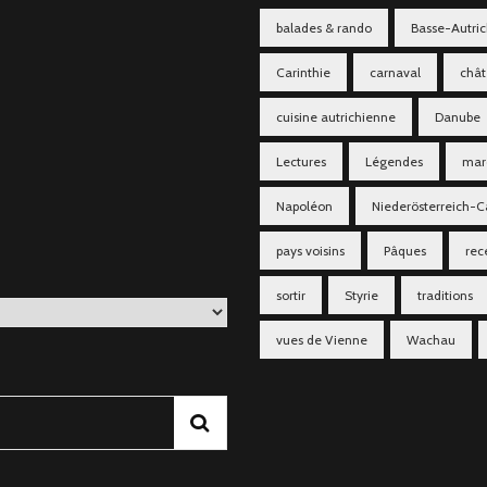
balades & rando
Basse-Autri
Carinthie
carnaval
châ
cuisine autrichienne
Danube
Lectures
Légendes
mar
Napoléon
Niederösterreich-C
pays voisins
Pâques
rec
sortir
Styrie
traditions
vues de Vienne
Wachau