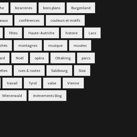
che
bizarreries
bons plans
Burgenland
teaux
conférences
couleurs et motifs
fêtes
Haute-Autriche
histoire
Lacs
chés
montagnes
musique
musées
ard
Noël
opéra
Ottakring
parcs
ettes
rues & routes
Salzbourg
Sissi
travail
Tyrol
valse
Vienne
Wienerwald
événements blog