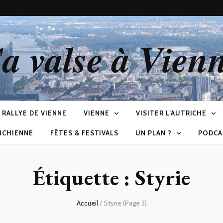
a valse à Vien
RALLYE DE VIENNE
VIENNE
VISITER L’AUTRICHE
ICHIENNE
FÊTES & FESTIVALS
UN PLAN ?
PODCA
Étiquette : Styrie
Accueil
/
Styrie
(Page 3)