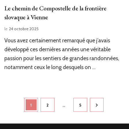
Le chemin de Compostelle de la frontière
slovaque à Vienne
le
24 octobre 2025
Vous avez certainement remarqué que j’avais
développé ces dernières années une véritable
passion pour les sentiers de grandes randonnées,
notamment ceux le long desquels on …
Navigation
Page
1
Page
2
…
Page
5
des
articles