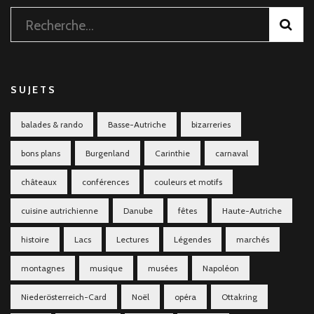
Rechercher :
SUJETS
balades & rando
Basse-Autriche
bizarreries
bons plans
Burgenland
Carinthie
carnaval
châteaux
conférences
couleurs et motifs
cuisine autrichienne
Danube
fêtes
Haute-Autriche
histoire
Lacs
Lectures
Légendes
marchés
montagnes
musique
musées
Napoléon
Niederösterreich-Card
Noël
opéra
Ottakring