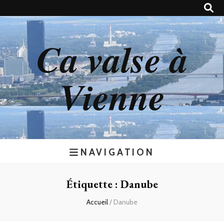
Ca valse à
Vienne
NAVIGATION
Étiquette : Danube
Accueil
/
Danube