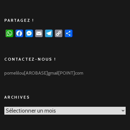
PARTAGEZ !
WhatsApp
Facebook
Messenger
Email
Telegram
Copy
Partager
Link
CONTACTEZ-NOUS !
pomelilou[AROBASE]gmail[POINT]com
ARCHIVES
Archives