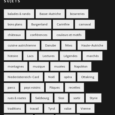
SUJETS
balades & rando
Basse-Autriche
bizarreries
bons plans
Burgenland
Carinthie
carnaval
châteaux
conférences
couleurs et motifs
cuisine autrichienne
Danube
fêtes
Haute-Autriche
histoire
Lacs
Lectures
Légendes
marchés
montagnes
musique
musées
Napoléon
Niederösterreich-Card
Noël
opéra
Ottakring
parcs
pays voisins
Pâques
recettes
rues & routes
Salzbourg
Sissi
sortir
Styrie
traditions
travail
Tyrol
valse
Vienne