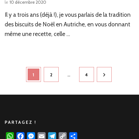
le
10 décembre 2020
Il y a trois ans (déjà !), je vous parlais de la tradition
des biscuits de Noël en Autriche, en vous donnant
même une recette, celle …
Navigation
Page
1
Page
2
…
Page
4
des
articles
PARTAGEZ !
WhatsApp
Facebook
Messenger
Email
Telegram
Copy
Partager