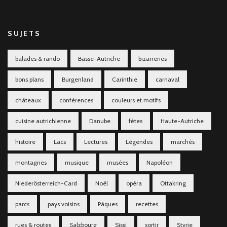
SUJETS
balades & rando
Basse-Autriche
bizarreries
bons plans
Burgenland
Carinthie
carnaval
châteaux
conférences
couleurs et motifs
cuisine autrichienne
Danube
fêtes
Haute-Autriche
histoire
Lacs
Lectures
Légendes
marchés
montagnes
musique
musées
Napoléon
Niederösterreich-Card
Noël
opéra
Ottakring
parcs
pays voisins
Pâques
recettes
rues & routes
Salzbourg
Sissi
sortir
Styrie