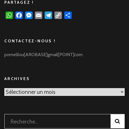
PARTAGEZ !
WhatsApp
Facebook
Messenger
Email
Telegram
Copy
Partager
Link
CONTACTEZ-NOUS !
pomelilou[AROBASE]gmail[POINT]com
ARCHIVES
Archives
Rechercher :