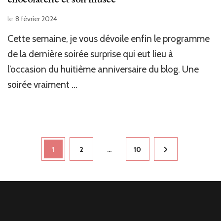
le
8 février 2024
Cette semaine, je vous dévoile enfin le programme
de la dernière soirée surprise qui eut lieu à
l’occasion du huitième anniversaire du blog. Une
soirée vraiment …
Navigation
Page
1
Page
2
…
Page
10
des
articles