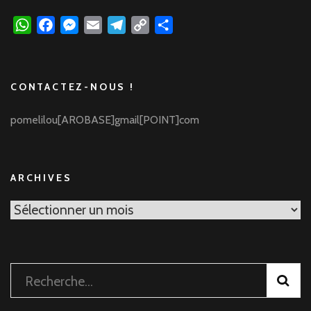
WhatsApp
Facebook
Messenger
Email
Telegram
Copy
Partager
Link
CONTACTEZ-NOUS !
pomelilou[AROBASE]gmail[POINT]com
ARCHIVES
Archives
Rechercher :