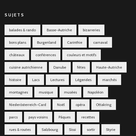
SUJETS
balades & rando
Basse-Autriche
bizarreries
bons plans
Burgenland
Carinthie
carnaval
châteaux
conférences
couleurs et motifs
cuisine autrichienne
Danube
fêtes
Haute-Autriche
histoire
Lacs
Lectures
Légendes
marchés
montagnes
musique
musées
Napoléon
Niederösterreich-Card
Noël
opéra
Ottakring
parcs
pays voisins
Pâques
recettes
rues & routes
Salzbourg
Sissi
sortir
Styrie