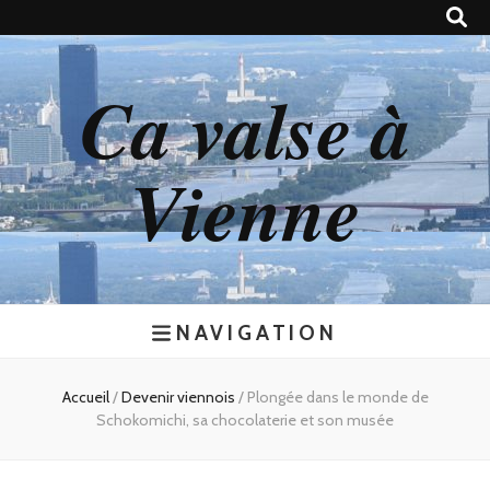
Ca valse à
Vienne
NAVIGATION
Accueil
/
Devenir viennois
/
Plongée dans le monde de
Schokomichi, sa chocolaterie et son musée