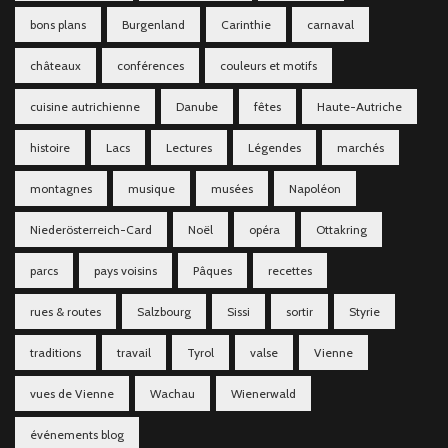
bons plans
Burgenland
Carinthie
carnaval
châteaux
conférences
couleurs et motifs
cuisine autrichienne
Danube
fêtes
Haute-Autriche
histoire
Lacs
Lectures
Légendes
marchés
montagnes
musique
musées
Napoléon
Niederösterreich-Card
Noël
opéra
Ottakring
parcs
pays voisins
Pâques
recettes
rues & routes
Salzbourg
Sissi
sortir
Styrie
traditions
travail
Tyrol
valse
Vienne
vues de Vienne
Wachau
Wienerwald
événements blog