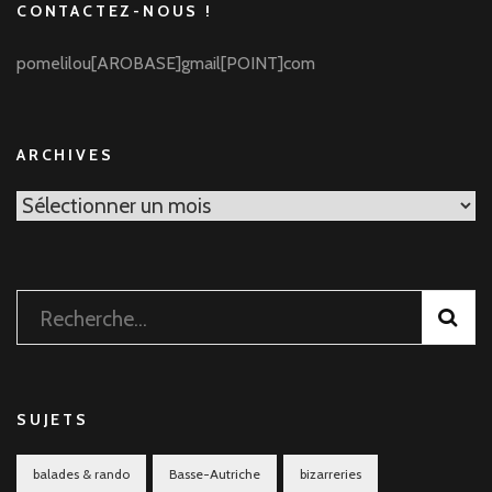
CONTACTEZ-NOUS !
pomelilou[AROBASE]gmail[POINT]com
ARCHIVES
Archives
Rechercher :
SUJETS
balades & rando
Basse-Autriche
bizarreries