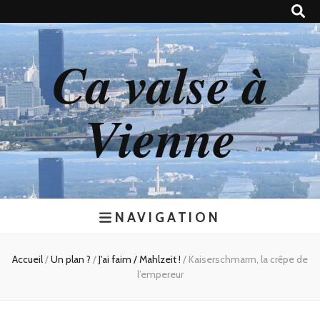
Ca valse à
Vienne
NAVIGATION
Accueil
/
Un plan ?
/
J'ai faim / Mahlzeit !
/
Kaiserschmarrn, la crêpe de
l’empereur