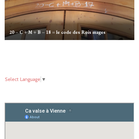
20 – C + M + B – 18 = le code des Rois mages
Select Language
▼