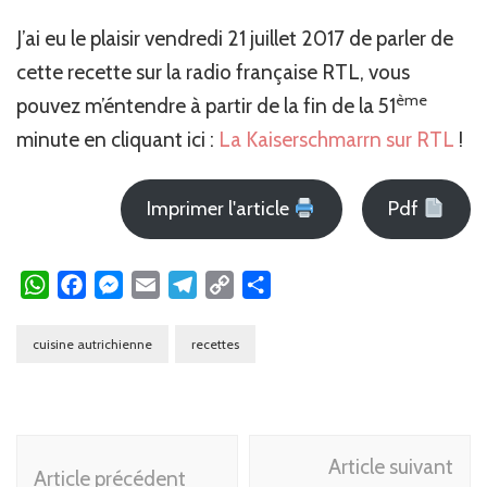
J’ai eu le plaisir vendredi 21 juillet 2017 de parler de
cette recette sur la radio française RTL, vous
ème
pouvez m’éntendre à partir de la fin de la 51
minute en cliquant ici :
La Kaiserschmarrn sur RTL
!
Imprimer l'article
Pdf
WhatsApp
Facebook
Messenger
Email
Telegram
Copy
Partager
Link
cuisine autrichienne
recettes
Navigation
Article suivant
d'article
Article précédent