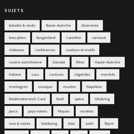
SUJETS
balades & rando
Basse-Autriche
bizarreries
bons plans
Burgenland
Carinthie
carnaval
châteaux
conférences
couleurs et motifs
cuisine autrichienne
Danube
fêtes
Haute-Autriche
histoire
Lacs
Lectures
Légendes
marchés
montagnes
musique
musées
Napoléon
Niederösterreich-Card
Noël
opéra
Ottakring
parcs
pays voisins
Pâques
recettes
rues & routes
Salzbourg
Sissi
sortir
Styrie