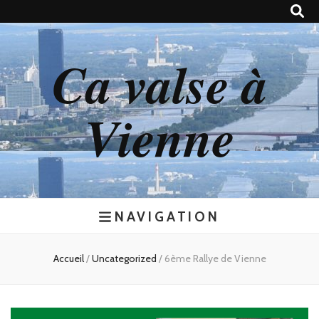
Ca valse à
Vienne
NAVIGATION
Accueil
/
Uncategorized
/
6ème Rallye de Vienne