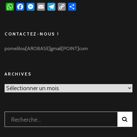
WhatsApp
Facebook
Messenger
Email
Telegram
Copy
Partager
Link
CONTACTEZ-NOUS !
pomelilou[AROBASE]gmail[POINT]com
ARCHIVES
Archives
Rechercher :