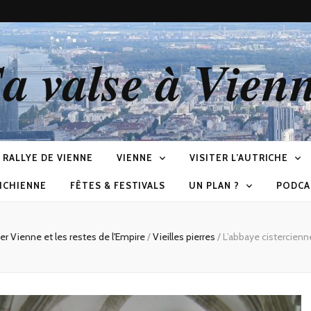
a valse à Vien
RALLYE DE VIENNE
VIENNE
VISITER L’AUTRICHE
ICHIENNE
FÊTES & FESTIVALS
UN PLAN ?
PODCA
ter Vienne et les restes de l'Empire
/
Vieilles pierres
/
L’abbaye cistercienne