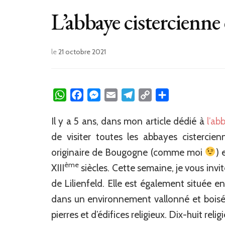
L’abbaye cistercienne 
le
21 octobre 2021
WhatsApp
Facebook
Messenger
Email
Telegram
Copy
Partager
Link
Il y a 5 ans, dans mon article dédié à
l’ab
de visiter toutes les abbayes cistercie
originaire de Bougogne (comme moi
) 
ème
XIII
siècles. Cette semaine, je vous invit
de Lilienfeld. Elle est également située e
dans un environnement vallonné et boisé ex
pierres et d’édifices religieux. Dix-huit relig