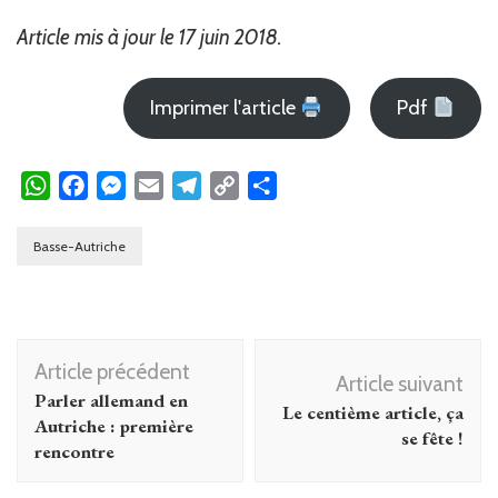
Article mis à jour le 17 juin 2018.
Imprimer l'article
Pdf
WhatsApp
Facebook
Messenger
Email
Telegram
Copy
Partager
Link
Basse-Autriche
Navigation
Article précédent
d'article
Article suivant
Parler allemand en
Le centième article, ça
Autriche : première
se fête !
rencontre