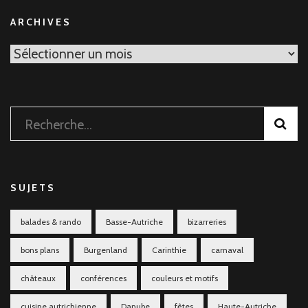
ARCHIVES
Archives
Rechercher :
SUJETS
balades & rando
Basse-Autriche
bizarreries
bons plans
Burgenland
Carinthie
carnaval
châteaux
conférences
couleurs et motifs
cuisine autrichienne
Danube
fêtes
Haute-Autriche