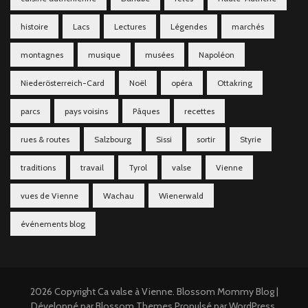
histoire
Lacs
Lectures
Légendes
marchés
montagnes
musique
musées
Napoléon
Niederösterreich-Card
Noël
opéra
Ottakring
parcs
pays voisins
Pâques
recettes
rues & routes
Salzbourg
Sissi
sortir
Styrie
traditions
travail
Tyrol
valse
Vienne
vues de Vienne
Wachau
Wienerwald
événements blog
2026 Copyright
Ca valse à Vienne
.
Blossom Mommy Blog |
Développé par
Blossom Themes
.Propulsé par
WordPress
.