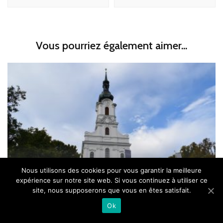
Vous pourriez également aimer...
Nous utilisons des cookies pour vous garantir la meilleure
L’église de Grinzing à l’odeur de fromage
expérience sur notre site web. Si vous continuez à utiliser ce
site, nous supposerons que vous en êtes satisfait.
Ok