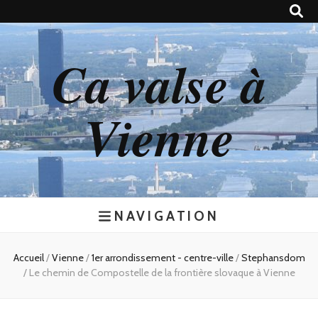
Ca valse à
Vienne
NAVIGATION
Accueil
/
Vienne
/
1er arrondissement - centre-ville
/
Stephansdom
/
Le chemin de Compostelle de la frontière slovaque à Vienne