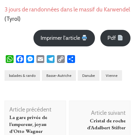
3 jours de randonnées dans le massif du Karwendel
(Tyrol)
Imprimer l'article
Pdf
WhatsApp
Facebook
Messenger
Email
Telegram
Copy
Partager
Link
balades & rando
Basse-Autriche
Danube
Vienne
Navigation
Article précédent
d'article
Article suivant
La gare privée de
Cristal de roche
l’empereur, joyau
d’Adalbert Stifter
d’Otto Wagner