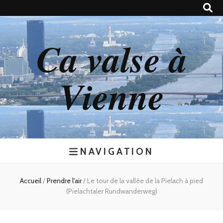
Ca valse à
Vienne
NAVIGATION
Accueil
/
Prendre l'air
/
Le tour de la vallée de la Pielach à pied
(Pielachtaler Rundwanderweg)