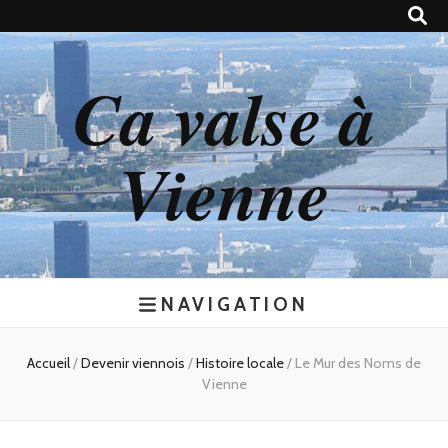
Ca valse à
Vienne
NAVIGATION
Accueil
/
Devenir viennois
/
Histoire locale
/
Le Mur des Noms de
Vienne