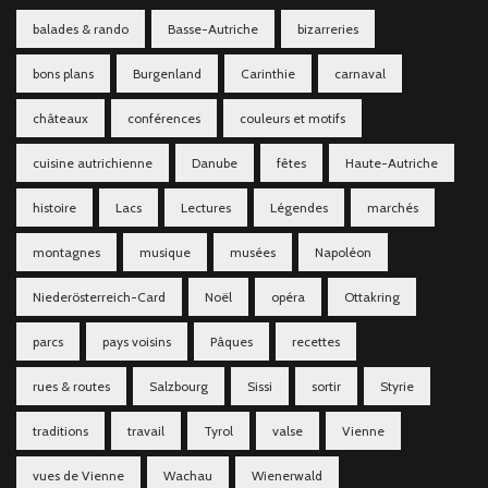
balades & rando
Basse-Autriche
bizarreries
bons plans
Burgenland
Carinthie
carnaval
châteaux
conférences
couleurs et motifs
cuisine autrichienne
Danube
fêtes
Haute-Autriche
histoire
Lacs
Lectures
Légendes
marchés
montagnes
musique
musées
Napoléon
Niederösterreich-Card
Noël
opéra
Ottakring
parcs
pays voisins
Pâques
recettes
rues & routes
Salzbourg
Sissi
sortir
Styrie
traditions
travail
Tyrol
valse
Vienne
vues de Vienne
Wachau
Wienerwald