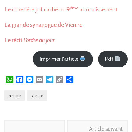
ème
Le cimetière juif caché du 9
arrondissement
La grande synagogue de Vienne
Le récit
L’ordre du jour
Imprimer l'article
Pdf
WhatsApp
Facebook
Messenger
Email
Telegram
Copy
Partager
Link
histoire
Vienne
Navigation
Article suivant